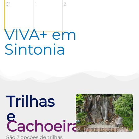
31
1
2
3
4
VIVA+
em
Sintonia
Trilhas
e
Cachoeiras
São 2 opções de trilhas