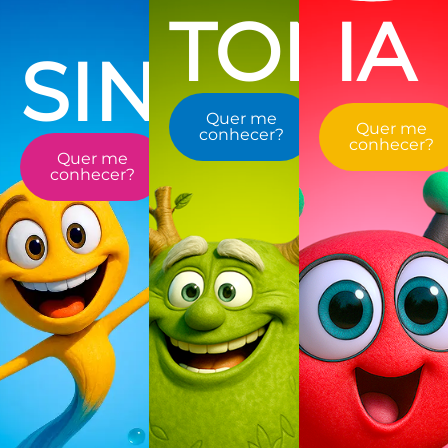
TON
IA
SIN
Quer me
Quer me
conhecer?
conhecer?
Quer me
conhecer?