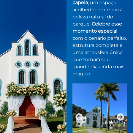
capela
, um espaço
acolhedor em meio à
beleza natural do
parque.
Celebre esse
momento especial
com o cenário perfeito,
estrutura completa e
uma atmosfera única
que tornará seu
grande dia ainda mais
mágico.