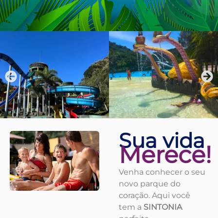
Sua vida
Merece!
Venha conhecer o seu
novo parque do
coração. Aqui você
tem a
SINTONIA