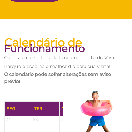
Calendário de
Funcionamento
Confira o calendário de funcionamento do Viva
Parque e escolha o melhor dia para sua visita!
O calendário pode sofrer alterações sem aviso
prévio!
AGOSTO 2026
SEG
TER
QUA
QUI
SEX
27
28
29
30
31