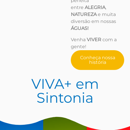
perfeita
entre
ALEGRIA
,
NATUREZA
e muita
diversão em nossas
ÁGUAS!
Venha
VIVER
com a
gente!
Conheça nossa
história
VIVA+
em
Sintonia