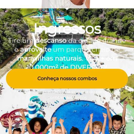
Ingressos
Tire um
descanso
da cidade grande
e
aproveite
um parque cheio de
maravilhas naturais. Viva + em
10.000m² de DIVERSÃO!
Conheça nossos combos
* Os ingressos vendidos na portaria do parque não
contêm descontos