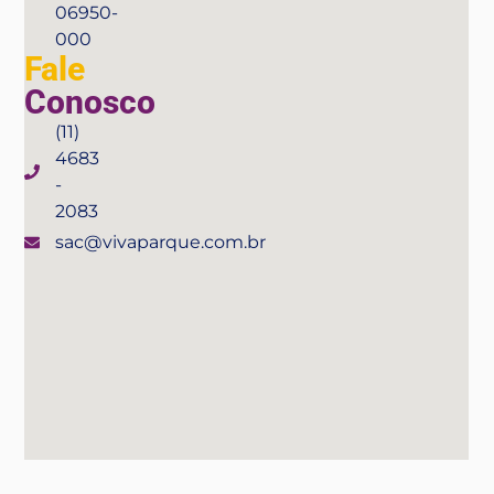
06950-
000
Fale
Conosco
(11)
4683
-
2083
sac@vivaparque.com.br