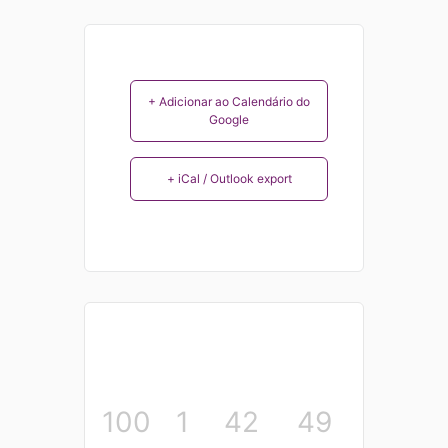
+ Adicionar ao Calendário do
Google
+ iCal / Outlook export
100
1
42
48