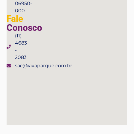
06950-
000
Fale
Conosco
(11)
4683
-
2083
sac@vivaparque.com.br