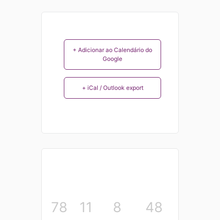
+ Adicionar ao Calendário do
Google
+ iCal / Outlook export
78
11
8
48