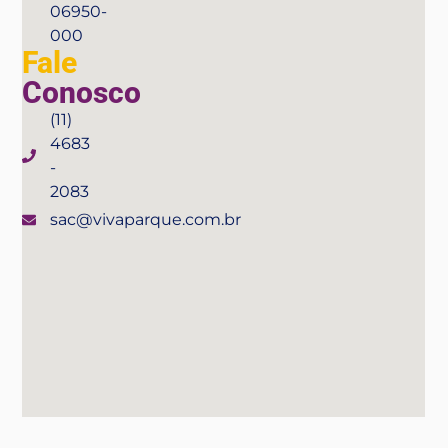
06950-
000
Fale
Conosco
(11)
4683
-
2083
sac@vivaparque.com.br
Compre seu ingressso aqui