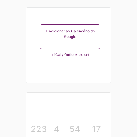
+ Adicionar ao Calendário do
Google
+ iCal / Outlook export
223
4
54
16