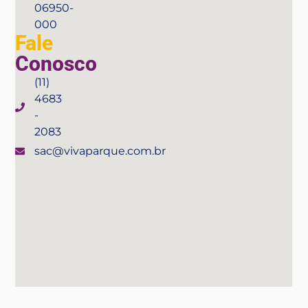
06950-
000
Fale
Conosco
(11)
4683
-
2083
sac@vivaparque.com.br
Compre seu ingressso aqui