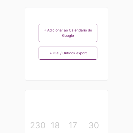
+ Adicionar ao Calendário do
Google
+ iCal / Outlook export
230
18
17
30