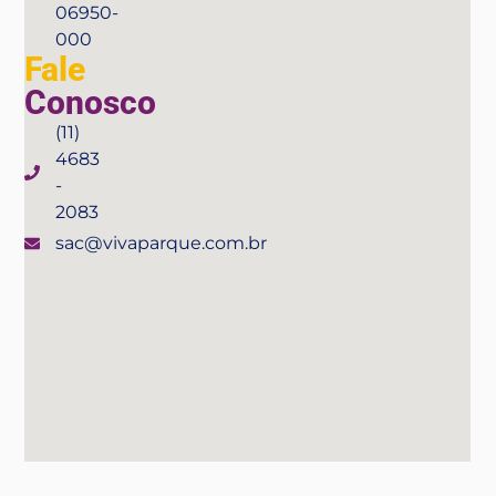
06950-
000
Fale
Conosco
(11)
4683
-
2083
sac@vivaparque.com.br
Compre seu ingressso aqui