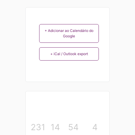
+ Adicionar ao Calendário do
Google
+ iCal / Outlook export
231
14
54
4