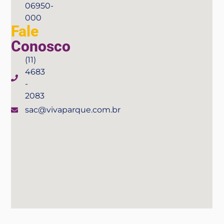
06950-
000
Fale
Conosco
(11)
4683
-
2083
sac@vivaparque.com.br
Compre seu ingressso aqui