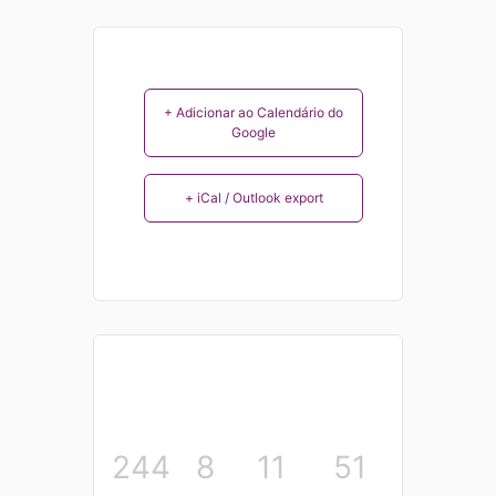
+ Adicionar ao Calendário do
Google
+ iCal / Outlook export
244
8
11
51