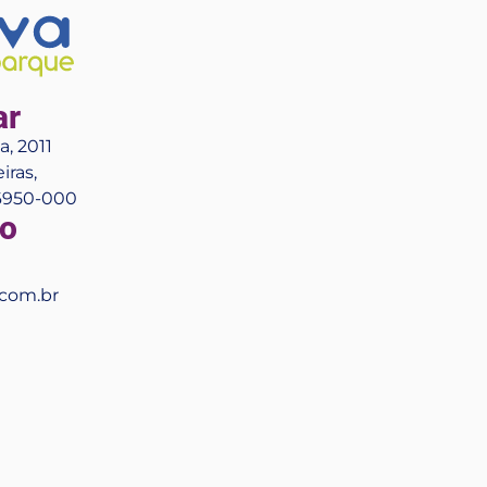
ar
, 2011
iras,
06950-000
o
com.br