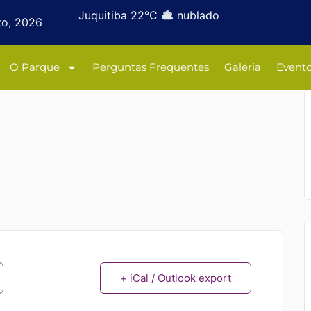
Juquitiba 22°C
nublado
to, 2026
O Parque
Perguntas Frequentes
Galeria
Event
+ iCal / Outlook export